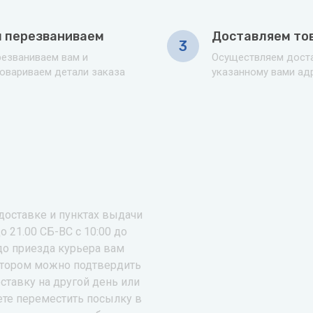
 перезваниваем
Доставляем то
3
езваниваем вам и
Осуществляем доста
овариваем детали заказа
указанному вами ад
доставке и пунктах выдачи
о 21.00 СБ-ВС с 10:00 до
 до приезда курьера вам
котором можно подтвердить
ставку на другой день или
ете переместить посылку в