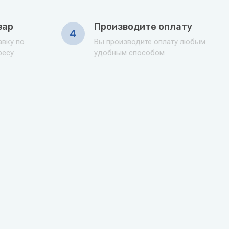
вар
Производите оплату
4
вку по
Вы производите оплату любым
ресу
удобным способом