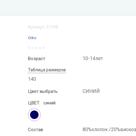
бинезоны, брюки, осень-
22-2023
, КОМПЛЕКТЫ, КЕПКИ,
ПЛАТЬЯ НАРЯДНЫЕ
МЫ
Артикул:
31598
Orko
10-14лет
Возраст
Таблица размеров
МЫ
НИЖНЕЕ БЕЛЬЕ ДЛЯ 
140
МАЛЬЧИКОВ
СИНИЙ
Цвет выбрать
ЦВЕТ:
синий
80%хлопок /20%вискоз
Состав