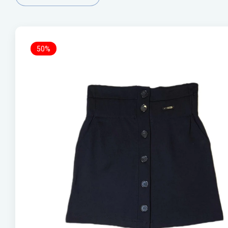
джинсы, брюки, джоггеры
полуком
зима 20
ШКОЛЬНАЯ ФОРМА ДЛЯ
ШАПКИ
МАЛЬЧИКОВ
ПАНА
50%
Костюмы, пиджаки.
Брюки классика, джинсы классика.
Рубашки, обманки, поло, бомберы
ОБУВЬ от 22 до 43 ОБУВЬ
ПИЖА
СКИДКИ 20-50%