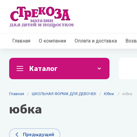
Главная
О компании
Оплата и доставка
Возв
Каталог
Главная
ОДЕЖДА ДЛЯ ДЕВОЧЕК
/
ШКОЛЬНАЯ ФОРМА ДЛЯ ДЕВОЧЕК
/
Юбки.
/
ОДЕЖД
юбка
юбка
куртки, пальто осень-зима
куртки 
куртки, ветровки, пальто, весна-
куртки, 
осень
осень
Предыдущий