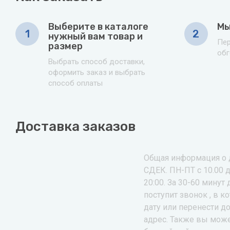
Выберите в каталоге
Мы
1
2
нужный вам товар и
Пер
размер
обг
Выбрать способ доставки,
оформить заказ и выбрать
способ оплаты
Доставка заказов
Общая информация о 
СДЕК. ПН-ПТ с 10.00 д
20:00. За 30-60 минут
поступит звонок , в 
дату или перенести до
адрес. Также вы мож