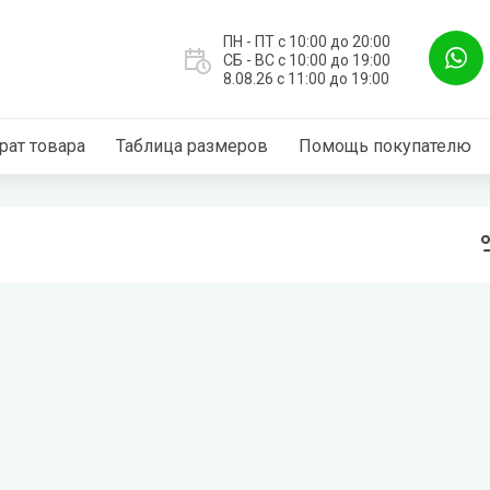
ПН - ПТ с 10:00 до 20:00
СБ - ВС с 10:00 до 19:00
8.08.26 с 11:00 до 19:00
рат товара
Таблица размеров
Помощь покупателю
А ДЛЯ МАЛЬЧИКОВ
ШКОЛЬНАЯ ФОРМА Д
зимние и еврозима
Юбки.
ветровки, жилеты весна-
Брюки.
Блузки.