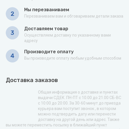
Мы перезваниваем
2
Перезваниваем вам и обговариваем детали заказа
Доставляем товар
3
Осуществляем доставку по указанному вами
адресу
Производите оплату
4
Вы производите оплату любым удобным способом
Доставка заказов
Общая информация о доставке и пунктах
выдачи СДЕК. ПН-ПТ с 10.00 до 21.00 СБ-ВС
с 10:00 до 20:00. За 30-60 минут до приезда
курьера вам поступит звонок , в котором
можно подтвердить дату или перенести
доставку на другой день или адрес. Также
вы можете переместить посылку в ближайший пункт