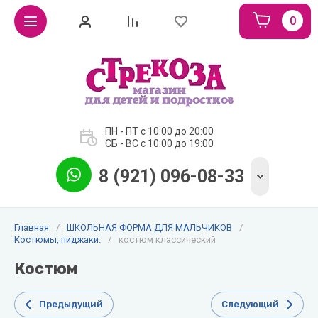
0
ОДЕЖДА
ОДЕЖДА
ШКОЛЬНАЯ
ДЛЯ
ДЛЯ
ФОРМА
ДЕВОЧЕК
МАЛЬЧИКОВ
ДЛЯ
ДЕВОЧЕК
ПН - ПТ с 10:00 до 20:00
куртки,
куртки
СБ - ВС с 10:00 до 19:00
пальто
зимние и
Юбки.
осень-
еврозима
8 (921) 096-08-33
зима
Брюки.
куртки,
куртки,
ветровки,
Блузки.
ветровки,
жилеты
Главная
/
ШКОЛЬНАЯ ФОРМА ДЛЯ МАЛЬЧИКОВ
/
пальто,
весна-
Костюмы, пиджаки.
/
костюм классический
весна-
осень
Костюм
осень
полукомбинезоны,
джинсы,
брюки, осень-
Предыдущий
Следующий
брюки,
зима 2022-2023