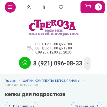
0
ОДЕЖДА
ОДЕЖДА
ШКОЛЬНАЯ
ДЛЯ
ДЛЯ
ФОРМА
ДЕВОЧЕК
МАЛЬЧИКОВ
ДЛЯ
ДЕВОЧЕК
ПН - ПТ с 10:00 до 20:00
куртки,
куртки
СБ - ВС с 10:00 до 19:00
пальто
зимние и
Юбки.
6.08.26 с 12:00 до 20:00
осень-
еврозима
зима
Брюки.
8 (921) 096-08-33
куртки,
куртки,
ветровки,
Блузки.
ветровки,
жилеты
пальто,
весна-
Главная
/
ШАПКИ, КОМПЛЕКТЫ, КЕПКИ, ПАНАМЫ
/
весна-
осень
кепки для подростков
осень
кепки для подростков
полукомбинезоны,
джинсы,
брюки, осень-
брюки,
зима 2022-2023
Предыдущий
Следующий